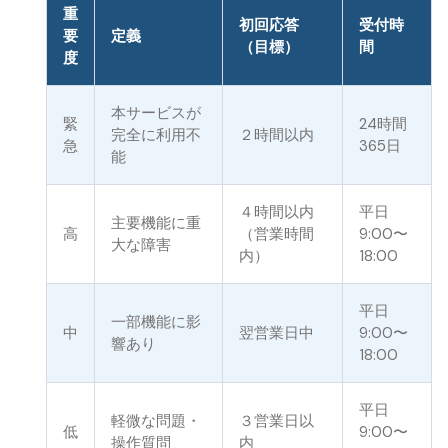
重
初回応答
受付時
要
定義
（目標）
間
度
本サービスが
緊
24時間
完全に利用不
２時間以内
急
365日
能
４時間以内
平日
主要機能に重
高
（営業時間
9:00〜
大な障害
内）
18:00
平日
一部機能に影
中
翌営業日中
9:00〜
響あり
18:00
平日
軽微な問題・
３営業日以
低
9:00〜
操作質問
内